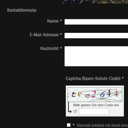
Kontaktformular
Name:
*
E-Mail-Adresse:
*
Nachricht:
*
Captcha (Spam-Schutz-Code): *
Bitte geben Sie den Code ein
↺
*
Hiermit erkläre ich mich ei